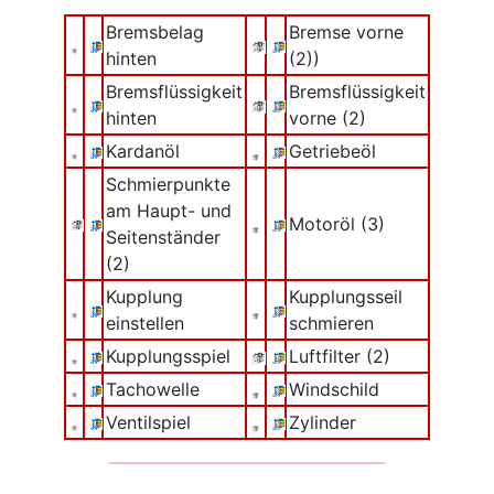
Bremsbelag
Bremse vorne
hinten
(2))
Bremsflüssigkeit
Bremsflüssigkeit
hinten
vorne (2)
Kardanöl
Getriebeöl
Schmierpunkte
am Haupt- und
Motoröl (3)
Seitenständer
(2)
Kupplung
Kupplungsseil
einstellen
schmieren
Kupplungsspiel
Luftfilter (2)
Tachowelle
Windschild
Ventilspiel
Zylinder