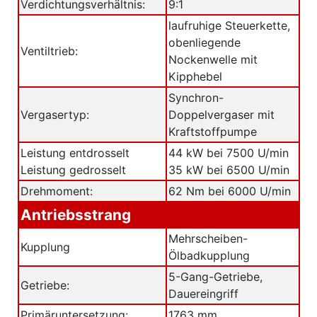
Verdichtungsverhältnis:
9:1
laufruhige Steuerkette,
obenliegende
Ventiltrieb:
Nockenwelle mit
Kipphebel
Synchron-
Vergasertyp:
Doppelvergaser mit
Kraftstoffpumpe
Leistung entdrosselt
44 kW bei 7500 U/min
Leistung gedrosselt
35 kW bei 6500 U/min
Drehmoment:
62 Nm bei 6000 U/min
Antriebsstrang
Mehrscheiben-
Kupplung
Ölbadkupplung
5-Gang-Getriebe,
Getriebe:
Dauereingriff
Primäruntersetzung:
1763 mm