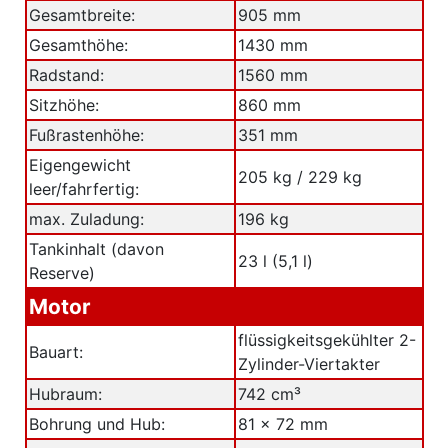
Gesamtbreite:
905 mm
Gesamthöhe:
1430 mm
Radstand:
1560 mm
Sitzhöhe:
860 mm
Fußrastenhöhe:
351 mm
Eigengewicht
205 kg / 229 kg
leer/fahrfertig:
max. Zuladung:
196 kg
Tankinhalt (davon
23 l (5,1 l)
Reserve)
Motor
flüssigkeitsgekühlter 2-
Bauart:
Zylinder-Viertakter
Hubraum:
742 cm³
Bohrung und Hub:
81 x 72 mm