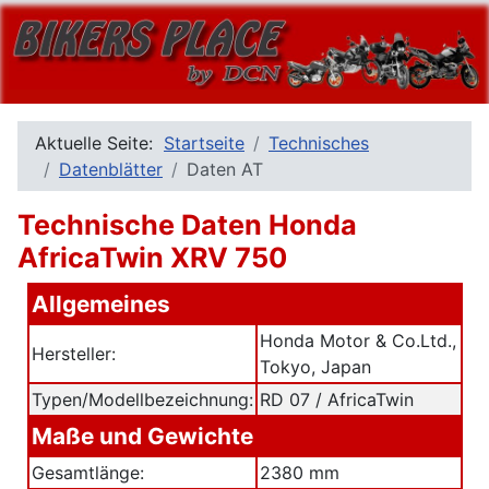
Aktuelle Seite:
Startseite
Technisches
Datenblätter
Daten AT
Technische Daten Honda
AfricaTwin XRV 750
Allgemeines
Honda Motor & Co.Ltd.,
Hersteller:
Tokyo, Japan
Typen/Modellbezeichnung:
RD 07 / AfricaTwin
Maße und Gewichte
Gesamtlänge:
2380 mm