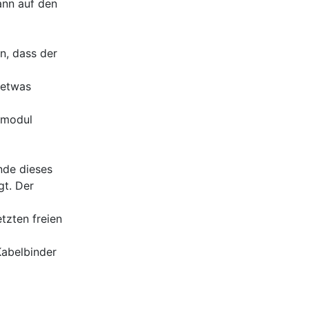
ann auf den
n, dass der
 etwas
rmodul
nde dieses
gt. Der
tzten freien
Kabelbinder