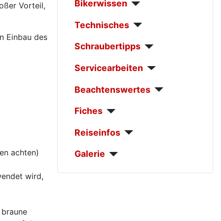
Bikerwissen
ßer Vorteil,
Technisches
en Einbau des
Schraubertipps
Servicearbeiten
Beachtenswertes
Fiches
Reiseinfos
ben achten)
Galerie
wendet wird,
s braune