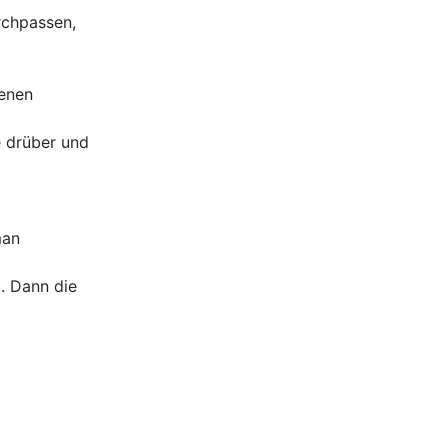
rchpassen,
denen
e drüber und
man
. Dann die