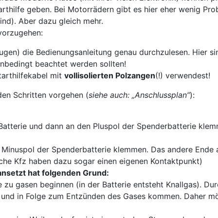
arthilfe geben. Bei Motorrädern gibt es hier eher wenig Pr
nd). Aber dazu gleich mehr.
 vorzugehen:
ugen) die Bedienungsanleitung genau durchzulesen. Hier si
unbedingt beachtet werden sollten!
tarthilfekabel mit
vollisolierten Polzangen
(!) verwendest!
den Schritten vorgehen (
siehe auch: „Anschlussplan”
):
 Batterie und dann an den Pluspol der Spenderbatterie kle
 Minuspol der Spenderbatterie klemmen. Das andere Ende 
che Kfz haben dazu sogar einen eigenen Kontaktpunkt)
ansetzt hat folgenden Grund:
 zu gasen beginnen (in der Batterie entsteht Knallgas). Du
g und in Folge zum Entzünden des Gases kommen. Daher mö