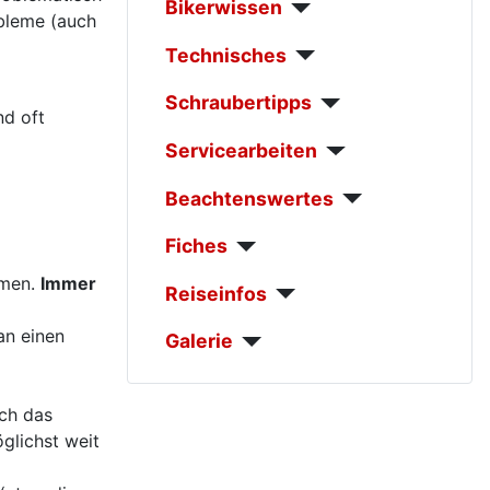
Bikerwissen
obleme (auch
Technisches
Schraubertipps
nd oft
Servicearbeiten
Beachtenswertes
Fiches
mmen.
Immer
Reiseinfos
an einen
Galerie
rch das
glichst weit