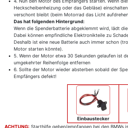
4. Nun den Motor des Empfängers starten. Wenn dies
Heckscheibenheizung oder das Gebläse) einschalten
verschont bleibt (beim Motorrad das Licht aufdrehen,
Das hat folgenden Hintergrund:
Wenn die Spenderbatterie abgeklemmt wird, lädt die 
Dabei können empfindliche Elektronikteile zu Scha
Deshalb ist eine neue Batterie auch immer schon (tr
Motor starten könnte).
5. Wenn der Motor etwa 30 Sekunden gelaufen ist de
umgekehrter Reihenfolge entfernen
6. Sollte der Motor wieder absterben sobald der Spe
Empfängers defekt!
Einbaustecker
ACHTUNG:
Starthilfe geben/empfangen bei den BMWs ist