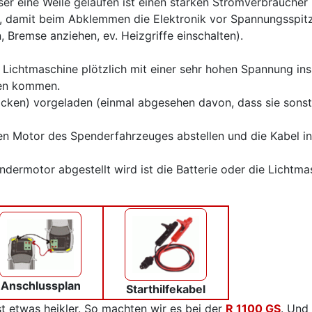
er eine Weile gelaufen ist einen starken Stromverbraucher 
, damit beim Abklemmen die Elektronik vor Spannungsspit
 Bremse anziehen, ev. Heizgriffe einschalten).
Lichtmaschine plötzlich mit einer sehr hohen Spannung ins
den kommen.
ocken) vorgeladen (einmal abgesehen davon, dass sie sonst 
n Motor des Spenderfahrzeuges abstellen und die Kabel in
ndermotor abgestellt wird ist die Batterie oder die Lichtma
Anschlussplan
Starthilfekabel
 etwas heikler. So machten wir es bei der
R 1100 GS
. Und