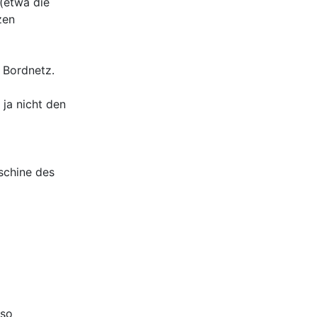
(etwa die
zen
 Bordnetz.
ja nicht den
schine des
 so